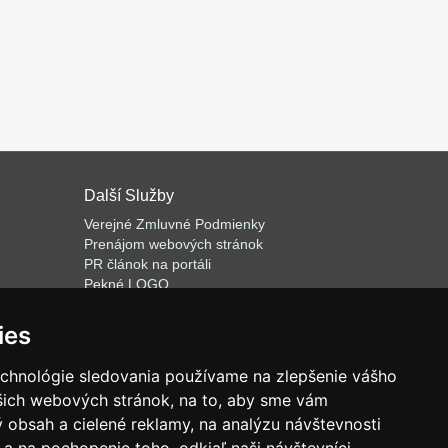
Další Služby
Verejné Zmluvné Podmienky
Prenájom webových stránok
PR článok na portáli
Pekné LOGO
ateľa
Napíšeme odborný text
Školenie predaja
ies
Databázový softvér na prenájom
echnológie sledovania používame na zlepšenie vášho
ašich webových stránok, na to, aby sme vám
 obsah a cielené reklamy, na analýzu návštevnosti
.