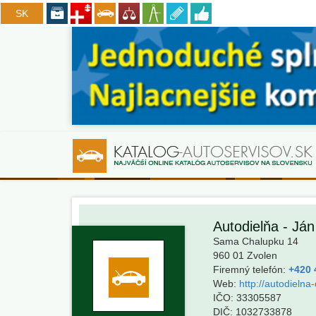
CZ
SK
Autodielňa - Já
Sama Chalupku 14
960 01
Zvolen
Firemný telefón:
+420 4
Web:
http://autodielna
IČO:
33305587
DIČ:
1032733878