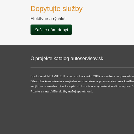
Dopytujte služby
Efektívne a rýchlo!
Zašlite nám dopyt
O projekte katalog-autoservisov.sk
Spoločnosť NET -SITE:IT s.r.o. vznikla v roku 2007 a ​​zaoberá sa prevádzk
Dlhodobá komunikácia s majiteľmi autoservisov a pneuservisov nás kvalifiku
svojho motorového miláčika opäť do kondície a vyberte si kvalitnú opravu
Pozrite sa na ďalšie služby našej spoločnosti.