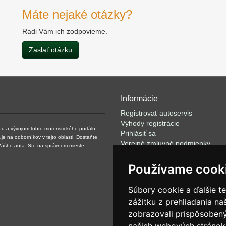
Máte nejaké otázky?
Radi Vám ich zodpovieme.
Zaslať otázku
Informácie
Registrovať autoservis
Výhody registrácie
ou a vývojom tohto motoristického portálu.
Prihlásiť sa
je na odborníkov v tejto oblasti. Dostaňte
Verejné zmluvné podmienky
 Vášho auta. Ste na správnom mieste.
Klientské podmienky prevádzkov
VOP
Používame cook
FAQ
Články
Súbory cookie a ďalšie t
Rýchle vyhľadávanie
zážitku z prehliadania n
Partneri
zobrazovali prispôsobený
Ponuka pre mediálne agentúry
O spoločnosti NET -SITE:IT s.r.o