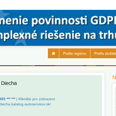
Podľa regiónu
Podľa služie
N
n Diecha
55 *** ***
| Klikněte pro zobrazení
-diecha.katalog-autoservisov.sk/