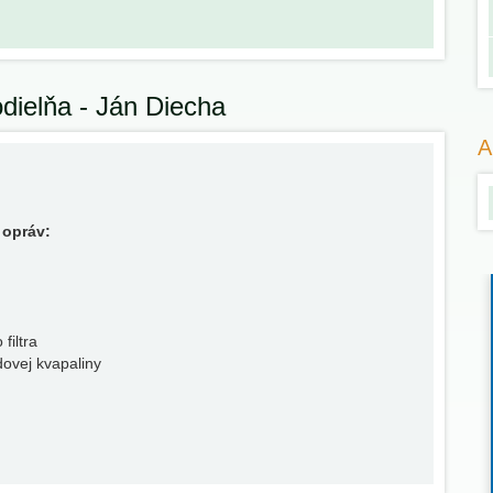
odielňa - Ján Diecha
A
 opráv:
filtra
ovej kvapaliny